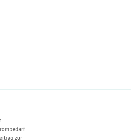
n
trombedarf
itrag zur